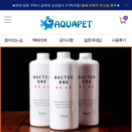
★매장 방문 구매시 금액에 상관없이 2~3%적립!
둘째,넷째주 토요일 휴무
★
0
찾아오는 길
택배조회
공지사항
질문과대답
사용후기