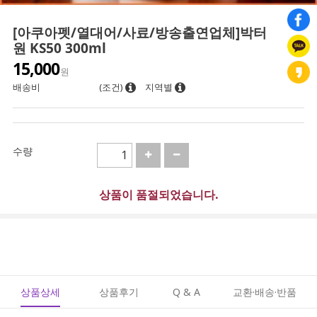
[아쿠아펫/열대어/사료/방송출연업체]박터
원 KS50 300ml
15,000
원
배송비
(조건)
지역별
수량
상품이 품절되었습니다.
상품상세
상품후기
Q & A
교환·배송·반품