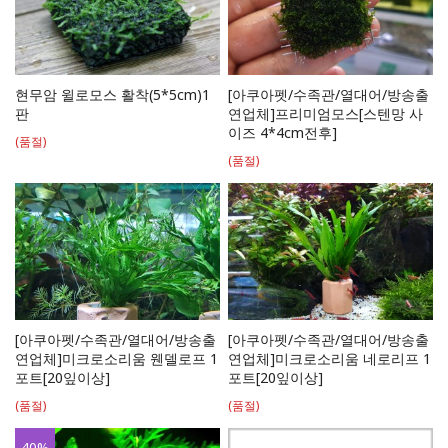
현무암 윌로모스 활착(5*5cm)1
[아쿠아펫/수족관/열대어/방송출
판
연업체]프리미엄모스[스텐망 사
이즈 4*4cm전후]
(품절)
(품절)
[아쿠아펫/수족관/열대어/방송출
[아쿠아펫/수족관/열대어/방송출
연업체]미크로소리움 웬델로프 1
연업체]미크로소리움 네로리프 1
포트[20잎이상]
포트[20잎이상]
(품절)
(품절)
40
%