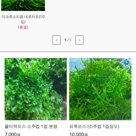
미크로소리움 네로리프(10
잎)
(품절)
1
/
1
물미역모스 소주컵 1컵 분량
피콕모스 (소주컵 1컵정도)
7,000
10,000
원
원