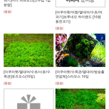
과기]미니 자와모스[소주컵 1컵
분량]
(품절)
[아쿠아펫/어항/열대어/수초/여
과기]보루네오 하이랜드 [10원
동전크기]
(품절)
[아쿠아펫/열대어/수초/사료/수
[아쿠아펫/수족관/열대어/방송출
족관]로즈모스(10잎)
연업체]스타모스 10잎
(품절)
(품절)