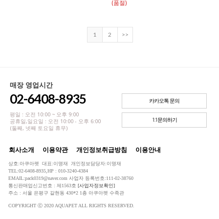
(품절)
1
2
>>
매장 영업시간
02-6408-8935
카카오톡 문의
평일 : 오전 10:00 ~ 오후 9:00
1:1문의하기
공휴일,일요일 : 오전 10:00 - 오후 6:00
(둘째, 넷째 토요일 휴무)
회사소개
이용약관
개인정보취급방침
이용안내
상호:아쿠아펫 대표:이명재 개인정보담당자:이명재
TEL:02-6408-8935,HP : 010-3240-4384
EMAIL:pack0319@naver.com 사업자 등록번호:111-02-38760
통신판매업신고번호 : 제1563호
[사업자정보확인]
주소 : 서울 은평구 갈현동 430*2 1층 아쿠아펫 수족관
COPYRIGHT ⓒ 2020 AQUAPET ALL RIGHTS RESERVED.