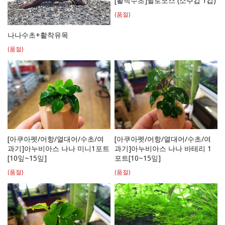
[활착수초]윌로모스 (소주컵 1컵)
(품절)
나나수초+활착유목
(품절)
[아쿠아펫/어항/열대어/수초/여
[아쿠아펫/어항/열대어/수초/여
과기]아누비아스 나나 미니1포트
과기]아누비아스 나나 바테리 1
[10잎~15잎]
포트[10~15잎]
(품절)
(품절)