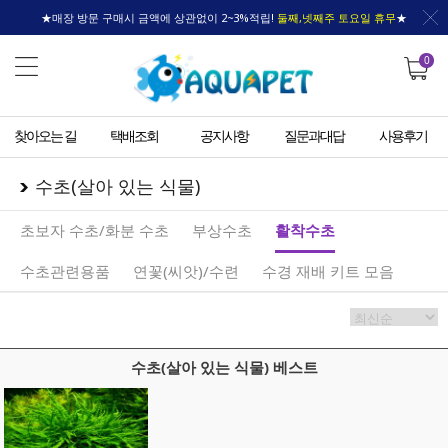
★매장 방문 구매시 금액에 상관없이 2~3%적립!
둘째,넷째주 토요일 휴무
★
0
찾아오는 길
택배조회
공지사항
질문과대답
사용후기
수초(살아 있는 식물)
초보자 수초/화분 수초
부상수초
활착수초
수초관련용품
연꽃(씨앗)/수련
수경 재배 키트 모음
수초(살아 있는 식물) 베스트