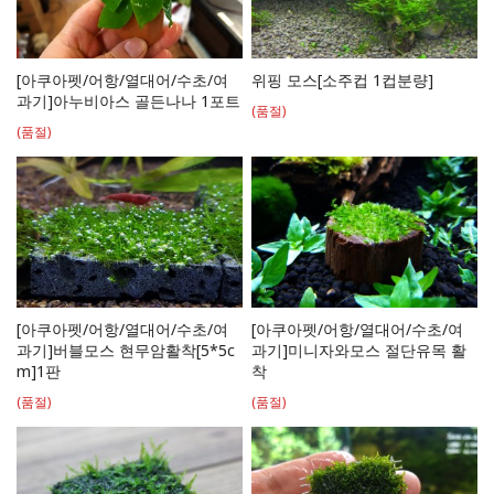
위핑 모스[소주컵 1컵분량]
[아쿠아펫/어항/열대어/수초/여
과기]아누비아스 골든나나 1포트
(품절)
(품절)
[아쿠아펫/어항/열대어/수초/여
[아쿠아펫/어항/열대어/수초/여
과기]버블모스 현무암활착[5*5c
과기]미니자와모스 절단유목 활
m]1판
착
(품절)
(품절)