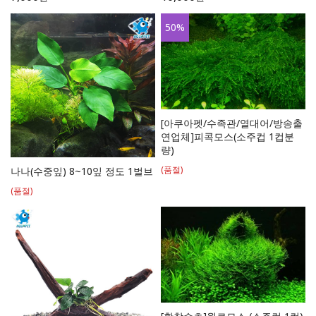
50
%
[아쿠아펫/수족관/열대어/방송출
연업체]피콕모스(소주컵 1컵분
량)
(품절)
나나(수중잎) 8~10잎 정도 1벌브
(품절)