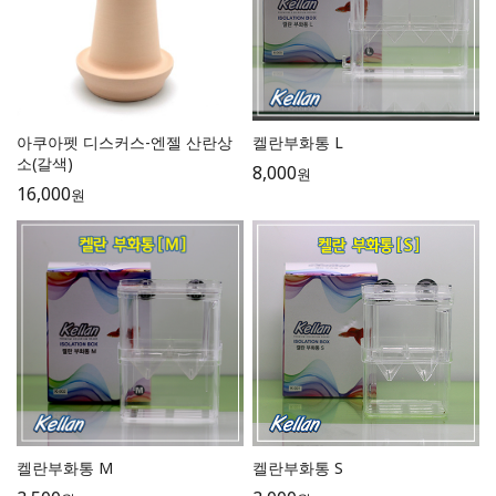
아쿠아펫 디스커스-엔젤 산란상
켈란부화통 L
소(갈색)
8,000
원
16,000
원
켈란부화통 M
켈란부화통 S