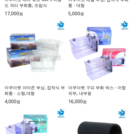
도 격리 부화통, 조립식
통 - 대형
17,000
5,000
원
원
아쿠아펫 아마존 부상, 접착식 부
아쿠아펫 구피 부화 박스 - 어항
화통 - 소형,대형
외부, 내부용
4,000
16,000
원
원