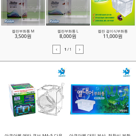
켈란부화통 M
켈란부화통 L
켈란 걸이식부화통
3,500
원
8,000
원
11,000
원
1
/
1
아쿠아펫 메타 큐브 MA-5 다용
아쿠아펫 대일 부상, 접착식 부화