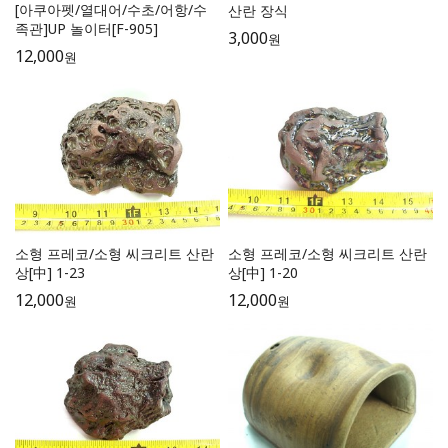
[아쿠아펫/열대어/수초/어항/수
산란 장식
족관]UP 놀이터[F-905]
3,000
원
12,000
원
소형 프레코/소형 씨크리트 산란
소형 프레코/소형 씨크리트 산란
상[中] 1-23
상[中] 1-20
12,000
12,000
원
원