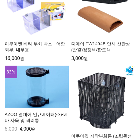
아쿠아펫 베타 부화 박스 - 어항
디메이 TW1404B 안시 산란상
외부, 내부용
(반원)검정색/황토색
16,000
3,000
원
원
33
%
AZOO 열대어 인큐베이터(소)-베
타 사육 및 격리통
6,000
4,000
원
아쿠아펫 자작부화통 (조립완성