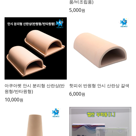
품/비조립품)
5,000
원
아쿠아펫 안시 분리형 산란상(반
핫피쉬 반원형 안시 산란상 갈색
원형/반타원형)
6,000
원
10,000
원