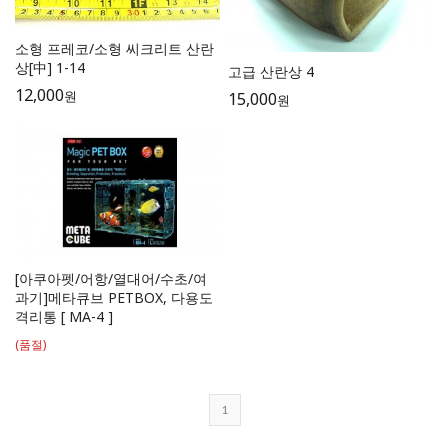
소형 프레코/소형 씨크리트 산란
상[中] 1-14
고급 산란상 4
12,000
원
15,000
원
[아쿠아펫/어항/열대어/수초/여
과기]메타큐브 PETBOX, 다용도
격리통 [ MA-4 ]
(품절)
1