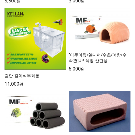
3,500
3,000
원
원
[아쿠아펫/열대어/수초/어항/수
족관]UP 식빵 산란상
6,000
원
켈란 걸이식부화통
11,000
원