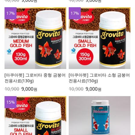
10,900
9,000
10,900
9,000
원
원
17
%
17
%
[아쿠아펫] 그로비타 중형 금붕어
[아쿠아펫] 그로비타 소형 금붕어
전용사료(130g)
전용사료(150g)
10,900
9,000
10,900
9,000
원
원
15
%