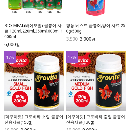
BIO MEAL(바이오밀) 금붕어 사
핑퐁 베스트 금붕어,잉어 사료 25
료 120ml,220ml,350ml,600ml,1
0g/500g
000ml
3,500
3,000
원
6,000
원
17
%
17
%
[아쿠아펫] 그로비타 소형 금붕어
[아쿠아펫] 그로비타 중형 금붕어
전용사료(150g)
전용사료(130g)