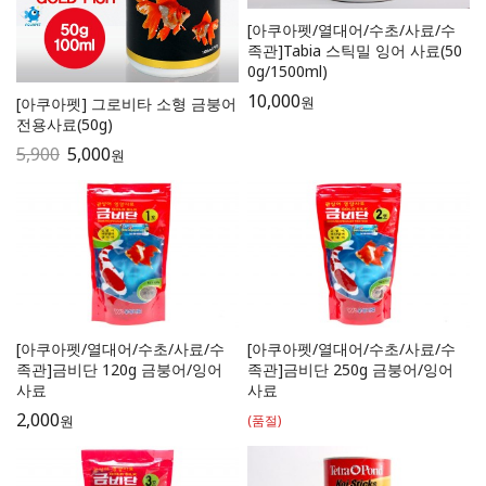
[아쿠아펫/열대어/수초/사료/수
족관]Tabia 스틱밀 잉어 사료(50
0g/1500ml)
10,000
원
[아쿠아펫] 그로비타 소형 금붕어
전용사료(50g)
5,900
5,000
원
[아쿠아펫/열대어/수초/사료/수
[아쿠아펫/열대어/수초/사료/수
족관]금비단 120g 금붕어/잉어
족관]금비단 250g 금붕어/잉어
사료
사료
2,000
원
(품절)