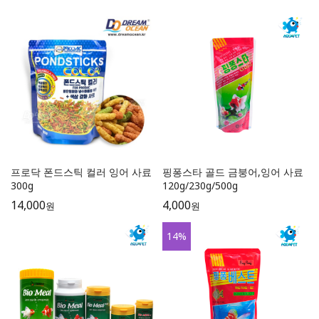
프로닥 폰드스틱 컬러 잉어 사료
핑퐁스타 골드 금붕어,잉어 사료
300g
120g/230g/500g
14,000
4,000
원
원
14
%