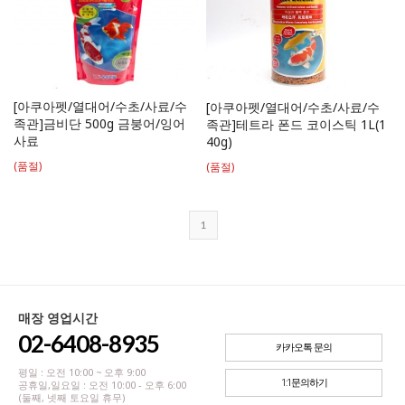
[아쿠아펫/열대어/수초/사료/수
[아쿠아펫/열대어/수초/사료/수
족관]금비단 500g 금붕어/잉어
족관]테트라 폰드 코이스틱 1L(1
사료
40g)
(품절)
(품절)
1
매장 영업시간
02-6408-8935
카카오톡 문의
평일 : 오전 10:00 ~ 오후 9:00
1:1문의하기
공휴일,일요일 : 오전 10:00 - 오후 6:00
(둘째, 넷째 토요일 휴무)