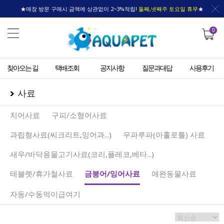
★매장 방문 구매시 금액에 상관없이 2~3%적립!
둘째,넷째주 토요일 휴무
★
0
찾아오는 길
택배조회
공지사항
질문과대답
사용후기
사료
치어사료
구피/소형어사료
과립형사료(씨크리트,잉어과...)
우파루파(아홀로틀) 사료
새우/바닥용물고기사료(코리,플레코,베타...)
테블렛/휴가철사료
금붕어/잉어사료
애완동물사료
자동/수동먹이급여기