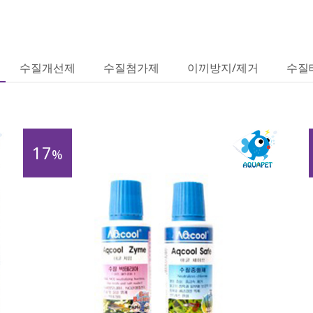
수질개선제
수질첨가제
이끼방지/제거
수질
17
%