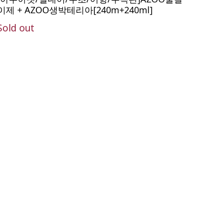
이제 + AZOO생박테리아[240m+240ml]
Sold out