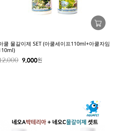
아쿨 물갈이제 SET (아쿨세이프110ml+아쿨자임
110ml)
12,000
9,000
원