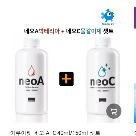
트
아쿠아펫 네오 A+C 40ml/150ml 셋트