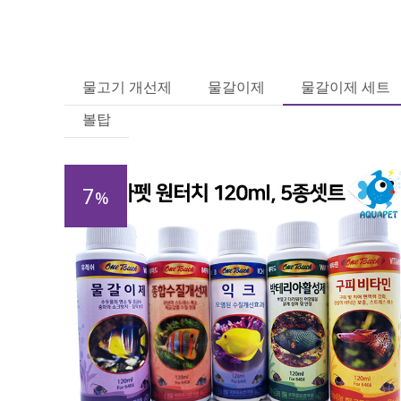
물고기 개선제
물갈이제
물갈이제 세트
볼탑
7
%