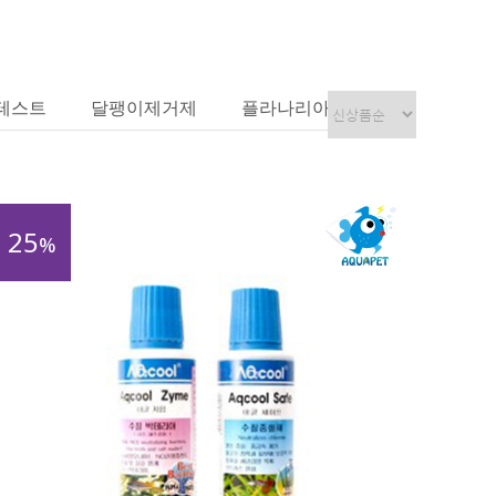
테스트
달팽이제거제
플라나리아 포획기
25
%