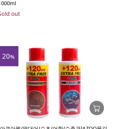
1000ml
Sold out
20
%
[아쿠아펫/열대어/수초/어항/수족관]AZOO물갈