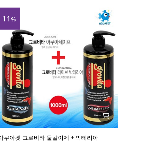
11
%
아쿠아펫 그로비타 물갈이제 + 박테리아