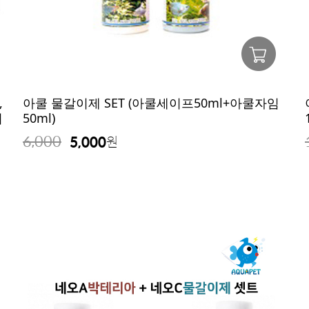
,
아쿨 물갈이제 SET (아쿨세이프50ml+아쿨자임
리
50ml)
6,000
5,000
원