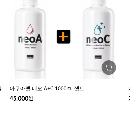
임
아쿠아펫 네오 A+C 1000ml 셋트
45,000
원