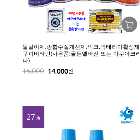
물갈이제,종합수질개선제,익크,박테리아활성제
구피비타민(사은품:골든엘바진 또는 아쿠아크
나)
15,000
14,000
원
27
%